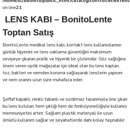
/home/b2bbonito/public_html/catalog/controller/extens
on line
21
LENS KABI – BonitoLente
Toptan Satış
BonitoLente medikal lens kabı, kontakt lens kullanıcılarının
günlük hijyenini ve lens saklama güvenliğini maksimum
seviyeye çıkaran pratik ve hijyenik bir çözümdür. Göz sağlığına
önem veren optik mağazalar için ideal olan bu lens kapları,
toz, bakteri ve nemden koruma sağlayarak lenslerin yapısını
ve nem oranını uzun süre muhafaza eder.
Şeffaf kapaklı, renkli tabanlı ve sızdırmaz tasarımıyla öne çıkan
bu lens kutuları; hem şıklığı hem de fonksiyonelliğiyle kullanıcı
memnuniyetini artırır. Sağlam plastik materyali ile uzun
ömürlü kullanım sağlar ve seyahatlerde dahi kolay taşınabilir.