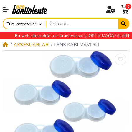
0
Tüm kategoriler
Bu web sitesindeki tüm ürünlerin satışı OPTİK MAĞAZALARINA ÖZE
AKSESUARLAR
LENS KABI MAVİ 5Lİ