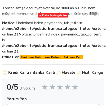
Toptan satışa özel fiyat avantajı ile sunulan bu ürün, hem
müşteri memnuniyetini hem de mağazanızın ürün çeşitliliğini
Daha fazla göster
artırır. BonitoLente kalitesiyle üretilmiş lens kabı, her lens
Notice
: Undefined index: paymendo_tab_title in
satışının yanında sunulabilecek tamamlayıcı bir ürün olarak
/home/b2bbonito/public_html/catalog/controller/extens
satışlarınızı destekler.
on line
21
Notice
: Undefined index: paymendo_tab_content
in
/home/b2bbonito/public_html/catalog/controller/extens
on line
21
Etiketler:
Mavi Lens Kabı
Lens Kutusu
Saklama Kabı
Kredi Kartı / Banka Kartı
Havale
Hızlı Kargo
0/5
0 yorum
Yorum Yap