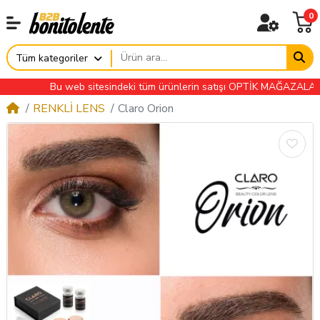
0
Tüm kategoriler
Bu web sitesindeki tüm ürünlerin satışı OPTİK MAĞAZALARINA ÖZ
RENKLİ LENS
Claro Orion