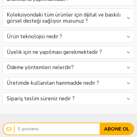
Toptan
yeşil
SatışClaro
zarif
araya..
yeşil
yeşil
zaraf..
Satış..
tonla..
Asya,
y..
ton..
tonu
Koleksiyondaki tüm ürünler için dijital ve baskılı
d..
i..
görsel desteği sağlıyor musunuz ?
Ürün teknolojisi nedir ?
Üyelik için ne yapılması gerekmektedir ?
Ödeme yöntemleri nelerdir?
Üretimde kullanılan hammadde nedir ?
Sipariş teslim süreniz nedir ?
ABONE OL