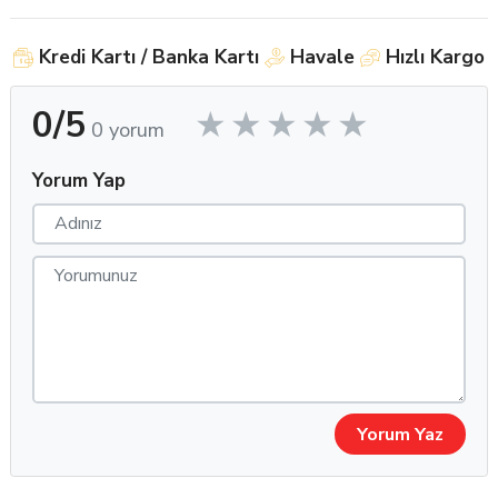
Nem Tutucu Yapı: Gün boyu konfor sağlayan su tutucu
teknolojiyle donatılmıştır.
Kredi Kartı / Banka Kartı
Havale
Hızlı Kargo
Iris Kapatıcı Etki: Koyu gözlerde dahi belirgin ve tatmin edici
0/5
renk değişimi sağlar.
0 yorum
UV Filtre Koruması: Zararlı güneş ışınlarına karşı ekstra göz
koruması.
Yorum Yap
Optik Mağazalara Özel Toptan Satış: Bonitolente Medikal’in
dağıtım gücüyle geniş ürün stoğu ve hızlı tedarik avantajı.
Claro Orion, satış potansiyeli yüksek, müşteri memnuniyeti
oranı güçlü bir üründür. Hem günlük kullanım hem de özel
günlerde tercih edilen bu lens, optik mağazanızın en çok tercih
edilen ürünlerinden biri olmaya adaydır.
Yorum Yaz
Bonitolente Medikal’in kurumsal gücü ile Claro markası;