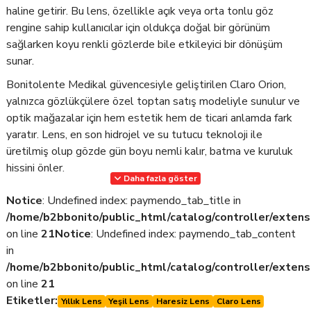
haline getirir. Bu lens, özellikle açık veya orta tonlu göz
rengine sahip kullanıcılar için oldukça doğal bir görünüm
sağlarken koyu renkli gözlerde bile etkileyici bir dönüşüm
sunar.
Bonitolente Medikal güvencesiyle geliştirilen Claro Orion,
yalnızca gözlükçülere özel toptan satış modeliyle sunulur ve
optik mağazalar için hem estetik hem de ticari anlamda fark
yaratır. Lens, en son hidrojel ve su tutucu teknoloji ile
üretilmiş olup gözde gün boyu nemli kalır, batma ve kuruluk
hissini önler.
Daha fazla göster
Notice
: Undefined index: paymendo_tab_title in
Öne Çıkan Özellikler:
/home/b2bbonito/public_html/catalog/controller/extens
on line
21
Notice
: Undefined index: paymendo_tab_content
Doğal Gri-Ela Renk Geçişi: Gerçekçi ve yumuşak geçişli renk
in
yapısı ile gözde doğal bir estetik sağlar.
/home/b2bbonito/public_html/catalog/controller/extens
on line
21
Yüksek Oksijen Geçirgenliği: Göz sağlığını korur, kızarıklık ve
Etiketler:
yorgunluk riskini en aza indirir.
Yıllık Lens
Yeşil Lens
Haresiz Lens
Claro Lens