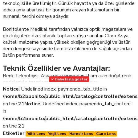
teknolojisi ile üretilmiştir. Günlük hayatta ya da özel günlerde
iddialı ama abartısız bir görünüm arayan kullanıcıların bir
numaralı tercihi olmaya adaydır.
Bonitolente Medikal tarafından yalnızca optik mağazalara ve
gözlükçülere özel olarak toptan satışa sunulan Claro Asya,
kaliteli malzeme yapısı, yüksek oksijen geçirgenliği ve üstün
nem dengesi sayesinde hem estetik hem de sağlık açısından
üstün performans sunar.
Teknik Özellikler ve Avantajlar:
Renk Teknolojisi: Asya göz yapısından ilham alan doğal renk
Daha fazla göster
geçişleriyle tasarlanmış özel pigment yapısı
Konfor: Yüksek su içeriği ve gün boyu süren nemlilik sağlayan
Notice
: Undefined index: paymendo_tab_title in
teknoloji sayesinde kuru göz şikayetini minimuma indirir.
/home/b2bbonito/public_html/catalog/controller/extens
Materyal Kalitesi: Yumuşak ve esnek yapısı sayesinde kolay
on line
21
Notice
: Undefined index: paymendo_tab_content
takılıp çıkarılabilir.
in
Oksijen Geçirgenliği: Kornea sağlığını destekleyen hava
/home/b2bbonito/public_html/catalog/controller/extens
geçirgen yapısıyla kızarıklık ve rahatsızlık hissi yaşamadan
on line
21
uzun süreli kullanım.
Etiketler:
Gözde Doğal Duruş: Lens kenarları inceltilmiş olup, dışarıdan
Yıllık Lens
Yeşil Lens
Haresiz Lens
Claro Lens