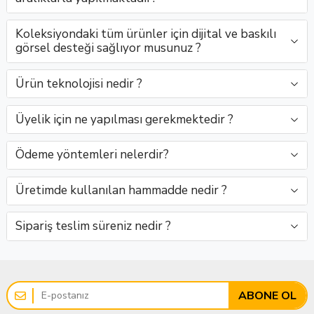
Toptan
estetiğ..
yeşil
zarif
araya..
yeşil
yeşil
zaraf..
Satış..
tonla..
y..
ton..
tonu
Koleksiyondaki tüm ürünler için dijital ve baskılı
i..
görsel desteği sağlıyor musunuz ?
Ürün teknolojisi nedir ?
Üyelik için ne yapılması gerekmektedir ?
Ödeme yöntemleri nelerdir?
Üretimde kullanılan hammadde nedir ?
Sipariş teslim süreniz nedir ?
ABONE OL