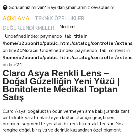
Sorularınız mı var? Bayi danışmanlarımız cevaplasın!
AÇIKLAMA
TEKNIK ÖZELLIKLER
Notice
DEĞERLENDIRMELER
: Undefined index: paymendo_tab_title in
/home/b2bbonito/public_html/catalog/controller/extens
on line
21
Notice
: Undefined index: paymendo_tab_content in
/home/b2bbonito/public_html/catalog/controller/extens
on line
21
Claro Asya Renkli Lens –
Doğal Güzelliğin Yeni Yüzü |
Bonitolente Medikal Toptan
Satış
Claro Asya, doğallıktan ödün vermeyen ama bakışlarında zarif
bir farklılık yaratmak isteyen kullanıcılar için geliştirilen,
premium segmentte yer alan bir renkli kontakt lenstir. Göz
rengine doğal bir ışıltı ve derinlik kazandıran özel pigment