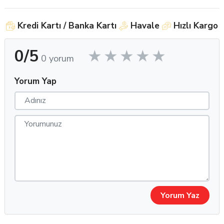
bakıldığında gerçek göz rengiyle uyum içinde görünür.
Ay Boyu Kullanım: Aylık kullanım için idealdir ve kullanıcıya
maliyet avantajı sağlar.
Kredi Kartı / Banka Kartı
Havale
Hızlı Kargo
Satış Noktalarına Yönelik Faydalar:
0/5
0 yorum
Sadece Bonitolente Medikal üzerinden toptan satış –
perakende zincirlerde yer almaz.
Mağazanızda farklılaşın: Claro Asya, pazarda yaygın olmayan
Yorum Yap
eşsiz renk tonu ve premium duruşuyla müşterilerin ilgisini
çeker.
Toplu alımlarda cazip fiyatlar, hızlı teslimat ve destek
hizmeti.
Lens standlarınıza estetik ve kaliteyi bir arada sunarak
müşteri memnuniyetini artırın.
Hedef Kullanıcı Profili:
Yorum Yaz
Göz rengini doğal yollarla değiştirmek isteyen kadın ve erkek
kullanıcılar
Lens kullanmaya yeni başlayanlar için ideal konfor