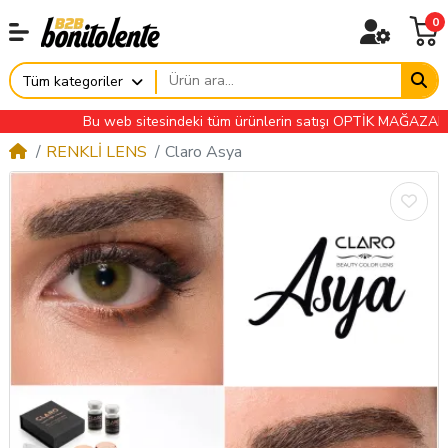
0
Tüm kategoriler
Bu web sitesindeki tüm ürünlerin satışı OPTİK MAĞAZALARINA 
RENKLİ LENS
Claro Asya