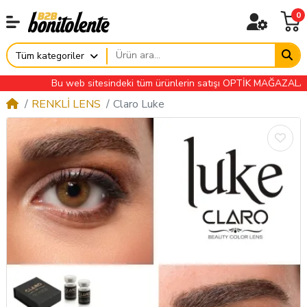
0
Tüm kategoriler
Bu web sitesindeki tüm ürünlerin satışı OPTİK MAĞAZALARINA Ö
RENKLİ LENS
Claro Luke