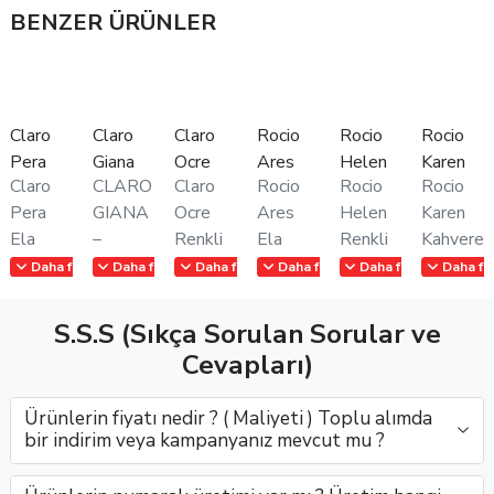
BENZER ÜRÜNLER
Claro
Claro
Claro
Rocio
Rocio
Rocio
Pera
Giana
Ocre
Ares
Helen
Karen
Claro
CLARO
Claro
Rocio
Rocio
Rocio
Pera
GIANA
Ocre
Ares
Helen
Karen
Ela
–
Renkli
Ela
Renkli
Kahveren
Renkli
Doğallığın
Lens –
Kahve
Lens –
Renkli
Daha fazla göster
Daha fazla göster
Daha fazla göster
Daha fazla göster
Daha fazla göster
Daha fa
Lens –
ve
Bonitolente
Renkli
Bonitolente
Lens –
Bonitolente
Konforun
Medikal
Lens –
Medikal
Bonitole
S.S.S (Sıkça Sorulan Sorular ve
Medikal
Buluştuğu
Toptan
Bonitolente
Toptan
Medikal
Cevapları)
Toptan
Renkli
SatışClaro
Medikal’e
SatışRocio
Toptan
SatışClaro
Kontakt
Ocre,
Özel
Helen,
Gözlükçü
Ürünlerin fiyatı nedir ? ( Maliyeti ) Toplu alımda
Pera,
LensClaro
doğal
Toptan
doğal
SatışıRoc
bir indirim veya kampanyanız mevcut mu ?
göz alıcı
Giana,
görünümlü
Satışta!Rocio
kahverengi
Karen,
ela
Bonitolente
kahverengi
Ares,
tonlarıyla
sofistik..