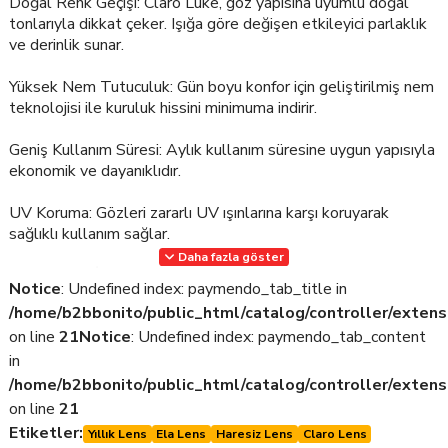
Doğal Renk Geçişi: Claro Luke, göz yapısına uyumlu doğal
tonlarıyla dikkat çeker. Işığa göre değişen etkileyici parlaklık
ve derinlik sunar.
Yüksek Nem Tutuculuk: Gün boyu konfor için geliştirilmiş nem
teknolojisi ile kuruluk hissini minimuma indirir.
Geniş Kullanım Süresi: Aylık kullanım süresine uygun yapısıyla
ekonomik ve dayanıklıdır.
UV Koruma: Gözleri zararlı UV ışınlarına karşı koruyarak
sağlıklı kullanım sağlar.
Daha fazla göster
Yumuşak ve İnce Yapı: Gözde yokmuş hissi yaratan ultra ince
Notice
: Undefined index: paymendo_tab_title in
lens yapısı ile kolay takılıp çıkarılır.
/home/b2bbonito/public_html/catalog/controller/extens
Neden Claro Luke?
on line
21
Notice
: Undefined index: paymendo_tab_content
in
Toptan alım avantajı ile yüksek kar marjı
/home/b2bbonito/public_html/catalog/controller/extens
Bonitolente Medikal güvencesiyle hızlı tedarik ve stok
on line
21
garantisi
Etiketler:
Yıllık Lens
Ela Lens
Haresiz Lens
Claro Lens