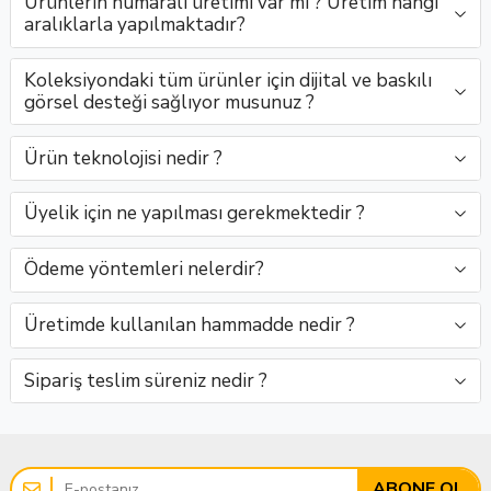
Ürünlerin numaralı üretimi var mı ? Üretim hangi
tonlarıyla
Medikal’..
tonl..
ela ve
..
aralıklarla yapılmaktadır?
do..
kah..
Koleksiyondaki tüm ürünler için dijital ve baskılı
görsel desteği sağlıyor musunuz ?
Ürün teknolojisi nedir ?
Üyelik için ne yapılması gerekmektedir ?
Ödeme yöntemleri nelerdir?
Üretimde kullanılan hammadde nedir ?
Sipariş teslim süreniz nedir ?
ABONE OL