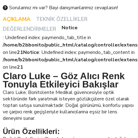
Sorularınız mı var? Bayi danışmanlarımız cevaplasın!
AÇIKLAMA
TEKNIK ÖZELLIKLER
Notice
DEĞERLENDIRMELER
: Undefined index: paymendo_tab_title in
/home/b2bbonito/public_html/catalog/controller/extens
on line
21
Notice
: Undefined index: paymendo_tab_content in
/home/b2bbonito/public_html/catalog/controller/extens
on line
21
Claro Luke – Göz Alıcı Renk
Tonuyla Etkileyici Bakışlar
Claro Luke, Bonitolente Medikal güvencesiyle optik
sektöründe fark yaratmak isteyen gözlükçülere özel olarak
toptan satışa sunulmaktadır. Doğal görünümü, konforlu yapısı
ve çarpıcı renk geçişleriyle kullanıcılarına eşsiz bir lens
deneyimi sunar.
Ürün Özellikleri: