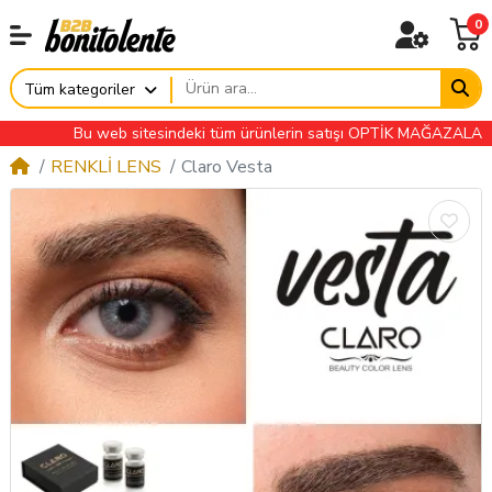
0
Tüm kategoriler
Bu web sitesindeki tüm ürünlerin satışı OPTİK MAĞAZALARINA ÖZ
RENKLİ LENS
Claro Vesta