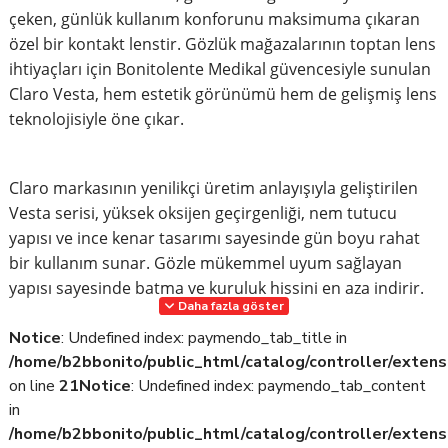
çeken, günlük kullanım konforunu maksimuma çıkaran
özel bir kontakt lenstir. Gözlük mağazalarının toptan lens
ihtiyaçları için Bonitolente Medikal güvencesiyle sunulan
Claro Vesta, hem estetik görünümü hem de gelişmiş lens
teknolojisiyle öne çıkar.
Claro markasının yenilikçi üretim anlayışıyla geliştirilen
Vesta serisi, yüksek oksijen geçirgenliği, nem tutucu
yapısı ve ince kenar tasarımı sayesinde gün boyu rahat
bir kullanım sunar. Gözle mükemmel uyum sağlayan
yapısı sayesinde batma ve kuruluk hissini en aza indirir.
Daha fazla göster
Notice
: Undefined index: paymendo_tab_title in
Doğal bakışlar için özel olarak tasarlanan renk
/home/b2bbonito/public_html/catalog/controller/extens
pigmentleri, gözle iç içe geçmiş gibi görünerek
on line
21
Notice
: Undefined index: paymendo_tab_content
yapaylıktan uzak, şık bir görünüm sağlar. Özellikle renkli
in
lens arayan müşterileriniz için doğal ve konforlu bir
/home/b2bbonito/public_html/catalog/controller/extens