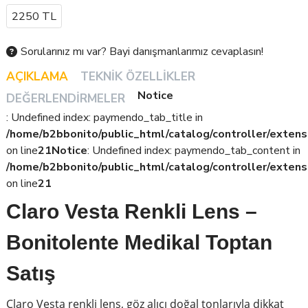
Tavsiye Edilen Satış Fiyatı
2250 TL
Sorularınız mı var? Bayi danışmanlarımız cevaplasın!
AÇIKLAMA
TEKNIK ÖZELLIKLER
Notice
DEĞERLENDIRMELER
: Undefined index: paymendo_tab_title in
/home/b2bbonito/public_html/catalog/controller/extens
on line
21
Notice
: Undefined index: paymendo_tab_content in
/home/b2bbonito/public_html/catalog/controller/extens
on line
21
Claro Vesta Renkli Lens –
Bonitolente Medikal Toptan
Satış
Claro Vesta renkli lens, göz alıcı doğal tonlarıyla dikkat