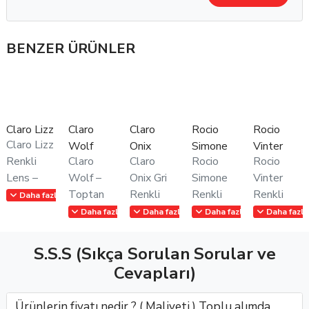
Toptan satış için ideal olan Claro Vesta renkli lens,
BENZER ÜRÜNLER
müşteri portföyünüzü genişletmek ve mağazanızın ürün
yelpazesini güçlendirmek isteyen optikler için mükemmel
bir tercihtir.
Claro Lizz
Claro
Claro
Rocio
Rocio
Claro Lizz
Wolf
Onix
Simone
Vinter
Renkli
Claro
Claro
Rocio
Rocio
Lens –
Wolf –
Onix Gri
Simone
Vinter
Bonitolente
Toptan
Renkli
Renkli
Renkli
Daha fazla göster
Medikal
Renkli
Lens –
Lens –
Lens –
Daha fazla göster
Daha fazla göster
Daha fazla göster
Daha fazla
Toptan
Lens |
Bonitolente
Bonitolente
Göz Alıcı
SatışDoğallığın
Bonitolente
Medikal
Medikal
Gri
S.S.S (Sıkça Sorulan Sorular ve
Zarafeti,
MedikalGözlükçüler
Toptan
Toptan
Tonuyla
Cevapları)
Günlük
için
Satışa
SatışRocio
Şıklığın
Konforla
estetikle
ÖzelClaro
Simone
Yeni
Ürünlerin fiyatı nedir ? ( Maliyeti ) Toplu alımda