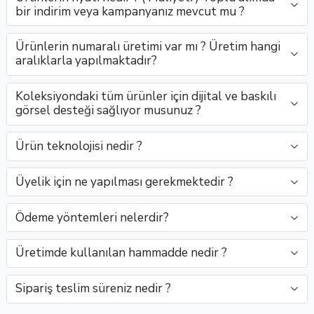
Buluşu..
kaliteyi
Onix,
renkli
YüzüBonito
bir indirim veya kampanyanız mevcut mu ?
bir araya ..
sofistike
kontakt
Medikal
ve zarif g..
lens, göz
güvencesiy
Ürünlerin numaralı üretimi var mı ? Üretim hangi
al..
..
aralıklarla yapılmaktadır?
Koleksiyondaki tüm ürünler için dijital ve baskılı
görsel desteği sağlıyor musunuz ?
Ürün teknolojisi nedir ?
Üyelik için ne yapılması gerekmektedir ?
Ödeme yöntemleri nelerdir?
Üretimde kullanılan hammadde nedir ?
Sipariş teslim süreniz nedir ?