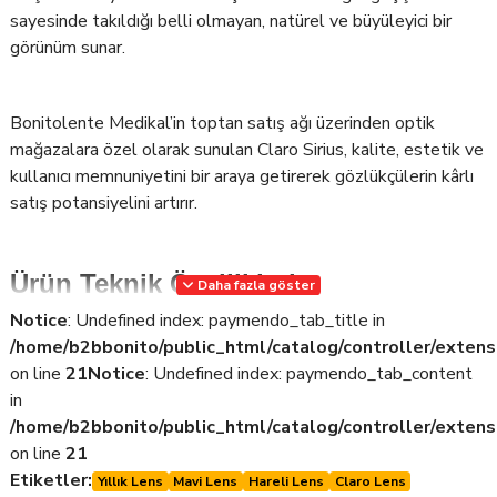
sayesinde takıldığı belli olmayan, natürel ve büyüleyici bir
görünüm sunar.
Bonitolente Medikal’in toptan satış ağı üzerinden optik
mağazalara özel olarak sunulan Claro Sirius, kalite, estetik ve
kullanıcı memnuniyetini bir araya getirerek gözlükçülerin kârlı
satış potansiyelini artırır.
Ürün Teknik Özellikleri
Daha fazla göster
Notice
: Undefined index: paymendo_tab_title in
Renk: Gri-Mavi (Soğuk tonlu, doğal geçişli)
/home/b2bbonito/public_html/catalog/controller/extens
Lens Tipi: Renkli – Kozmetik Amaçlı
on line
21
Notice
: Undefined index: paymendo_tab_content
in
Kullanım Süresi: Yıllık
/home/b2bbonito/public_html/catalog/controller/extens
Kutu İçeriği: 1 çift (2 adet lens)
on line
21
Numara Seçeneği: Numarasız (Plano) ve numaralı seçenekler
Etiketler:
Yıllık Lens
Mavi Lens
Hareli Lens
Claro Lens