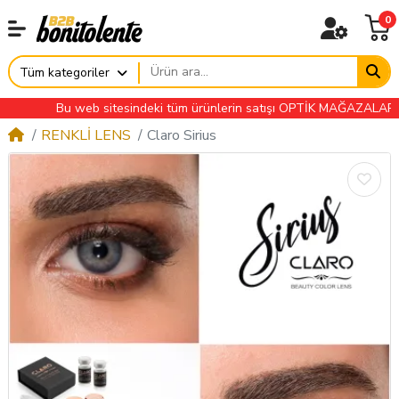
0
Tüm kategoriler
Bu web sitesindeki tüm ürünlerin satışı OPTİK MAĞAZALARINA ÖZE
RENKLİ LENS
Claro Sirius