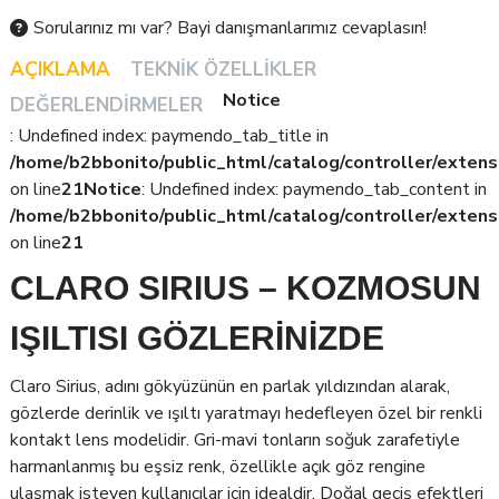
Sorularınız mı var? Bayi danışmanlarımız cevaplasın!
AÇIKLAMA
TEKNIK ÖZELLIKLER
Notice
DEĞERLENDIRMELER
: Undefined index: paymendo_tab_title in
/home/b2bbonito/public_html/catalog/controller/extens
on line
21
Notice
: Undefined index: paymendo_tab_content in
/home/b2bbonito/public_html/catalog/controller/extens
on line
21
CLARO SIRIUS – KOZMOSUN
IŞILTISI GÖZLERİNİZDE
Claro Sirius, adını gökyüzünün en parlak yıldızından alarak,
gözlerde derinlik ve ışıltı yaratmayı hedefleyen özel bir renkli
kontakt lens modelidir. Gri-mavi tonların soğuk zarafetiyle
harmanlanmış bu eşsiz renk, özellikle açık göz rengine
ulaşmak isteyen kullanıcılar için idealdir. Doğal geçiş efektleri