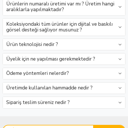
Ürünlerin numaralı üretimi var mı ? Üretim hangi
derin
SatışClaro
geçişle..
Rocio..
kullanıcı..
aralıklarla yapılmaktadır?
..
Sa..
Koleksiyondaki tüm ürünler için dijital ve baskılı
görsel desteği sağlıyor musunuz ?
Ürün teknolojisi nedir ?
Üyelik için ne yapılması gerekmektedir ?
Ödeme yöntemleri nelerdir?
Üretimde kullanılan hammadde nedir ?
Sipariş teslim süreniz nedir ?