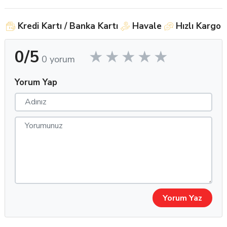
mevcuttur
Materyal: Yumuşak hidrojel teknolojisi (yüksek konfor sağlar)
Kredi Kartı / Banka Kartı
Havale
Hızlı Kargo
Su İçeriği: %42
0/5
Oksijen Geçirgenliği: Gün boyu konforlu kullanım için optimize
0 yorum
edilmiştir
Yorum Yap
Uygunluk: Geniş çap ve baz eğrisi aralığı ile farklı göz
yapılarına uyumlu
Kullanıcı Avantajları
Gerçekçi renk geçişiyle doğal görünüm: Takıldığı belli olmayan
lens efekti
Yüksek nem tutma kapasitesiyle kuruluk karşıtı teknoloji
Yorum Yaz
Günlük yaşama ve uzun süreli kullanıma uygun, hafif ve
konforlu yapı