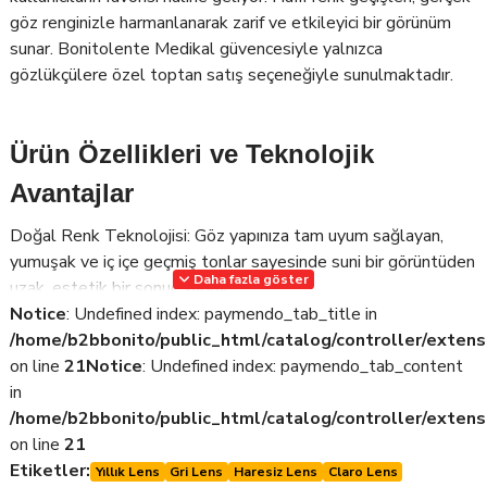
göz renginizle harmanlanarak zarif ve etkileyici bir görünüm
sunar. Bonitolente Medikal güvencesiyle yalnızca
gözlükçülere özel toptan satış seçeneğiyle sunulmaktadır.
Ürün Özellikleri ve Teknolojik
Avantajlar
Doğal Renk Teknolojisi: Göz yapınıza tam uyum sağlayan,
yumuşak ve iç içe geçmiş tonlar sayesinde suni bir görüntüden
Daha fazla göster
uzak, estetik bir sonuç sağlar.
Notice
: Undefined index: paymendo_tab_title in
Yüksek Nefes Alabilirlik: Göz sağlığını koruyan yüksek oksijen
/home/b2bbonito/public_html/catalog/controller/extens
geçirgen yapısıyla gözlerde kuruluk, kızarıklık ve yorgunluk
on line
21
Notice
: Undefined index: paymendo_tab_content
riskini minimuma indirir.
in
Nem Koruma Katmanı: Gelişmiş nem tutucu yapısı sayesinde
/home/b2bbonito/public_html/catalog/controller/extens
uzun süreli kullanımlarda bile ferahlık hissi sağlar.
on line
21
Etiketler:
Yıllık Lens
Gri Lens
Haresiz Lens
Claro Lens
Ultra İnce Kenar Tasarımı: Lensin göz kapaklarıyla