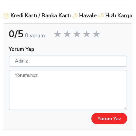
sürtünmesini azaltır, batma hissini engeller, lensi ilk kez
kullananlar için idealdir.
Kredi Kartı / Banka Kartı
Havale
Hızlı Kargo
Kapsamlı Renk Seçeneği: Günlük kullanımda fark yaratmak
isteyenler için hem dikkat çekici hem de soft tonlar sunar.
0/5
0 yorum
Yorum Yap
Kullanım Alanları & Avantajlar
Günlük estetik kullanım için uygundur
Özel günlerde dikkat çekici bir bakış isteyenlere
Gözlük yerine lens tercih eden kullanıcılar için
Lens kullanıcılarına güvenle tavsiye edebileceğiniz konfor ve
kalite
Yorum Yaz
Toptan Satış Fırsatları – Neden Claro
Lizz?