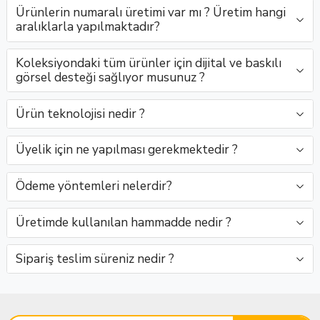
ve zarif g..
alıcı doğal
lens, göz
güvencesiy
Ürünlerin numaralı üretimi var mı ? Üretim hangi
..
al..
..
aralıklarla yapılmaktadır?
Koleksiyondaki tüm ürünler için dijital ve baskılı
görsel desteği sağlıyor musunuz ?
Ürün teknolojisi nedir ?
Üyelik için ne yapılması gerekmektedir ?
Ödeme yöntemleri nelerdir?
Üretimde kullanılan hammadde nedir ?
Sipariş teslim süreniz nedir ?