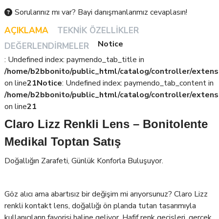
Sorularınız mı var? Bayi danışmanlarımız cevaplasın!
AÇIKLAMA
TEKNIK ÖZELLIKLER
Notice
DEĞERLENDIRMELER
: Undefined index: paymendo_tab_title in
/home/b2bbonito/public_html/catalog/controller/extens
on line
21
Notice
: Undefined index: paymendo_tab_content in
/home/b2bbonito/public_html/catalog/controller/extens
on line
21
Claro Lizz Renkli Lens – Bonitolente
Medikal Toptan Satış
Doğallığın Zarafeti, Günlük Konforla Buluşuyor.
Göz alıcı ama abartısız bir değişim mi arıyorsunuz? Claro Lizz
renkli kontakt lens, doğallığı ön planda tutan tasarımıyla
kullanıcıların favorisi haline geliyor. Hafif renk geçişleri, gerçek