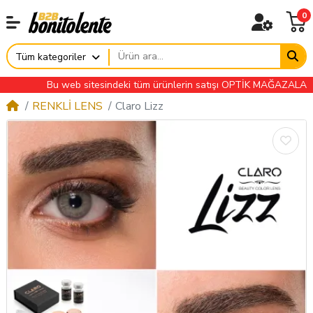
0
Tüm kategoriler
Bu web sitesindeki tüm ürünlerin satışı OPTİK MAĞAZALARINA Ö
RENKLİ LENS
Claro Lizz