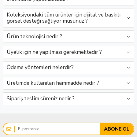
Toptan
estetiğ..
yeşil
SatışClaro
zarif
araya..
yeşil
zaraf..
Satış..
tonla..
Asya,
y..
tonu
Koleksiyondaki tüm ürünler için dijital ve baskılı
d..
i..
görsel desteği sağlıyor musunuz ?
Ürün teknolojisi nedir ?
Üyelik için ne yapılması gerekmektedir ?
Ödeme yöntemleri nelerdir?
Üretimde kullanılan hammadde nedir ?
Sipariş teslim süreniz nedir ?
ABONE OL