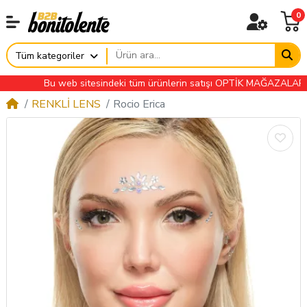
0
Tüm kategoriler
Bu web sitesindeki tüm ürünlerin satışı OPTİK MAĞAZALARINA ÖZ
RENKLİ LENS
Rocio Erica