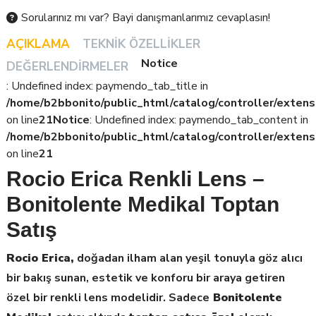
Sorularınız mı var? Bayi danışmanlarımız cevaplasın!
AÇIKLAMA
TEKNIK ÖZELLIKLER
Notice
DEĞERLENDIRMELER
: Undefined index: paymendo_tab_title in
/home/b2bbonito/public_html/catalog/controller/extens
on line
21
Notice
: Undefined index: paymendo_tab_content in
/home/b2bbonito/public_html/catalog/controller/extens
on line
21
Rocio Erica Renkli Lens –
Bonitolente Medikal Toptan
Satış
Rocio Erica,
doğadan ilham alan yeşil tonuyla göz alıcı
bir bakış sunan, estetik ve konforu bir araya getiren
özel bir renkli lens modelidir. Sadece
Bonitolente