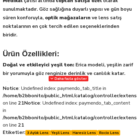
Medikal
çatısı altında
toptan satışa özel
olarak
sunulmaktadır. Göz sağlığına duyarlı yapısı ve gün boyu
süren konforuyla,
optik mağazaların
ve lens satış
noktalarının en çok tercih edilen seçeneklerinden
biridir.
Ürün Özellikleri:
Doğal ve etkileyici yeşil ton:
Erica modeli, yeşilin zarif
bir yorumuyla göz renginize derinlik ve canlılık katar.
Daha fazla göster
Yüksek nem tutma teknolojisi:
Gün boyu nemli kalma
Notice
: Undefined index: paymendo_tab_title in
özelliği sayesinde kuruluk hissini minimuma indirir.
/home/b2bbonito/public_html/catalog/controller/extens
Konfor odaklı yumuşak lens materyali:
Gözle
on line
21
Notice
: Undefined index: paymendo_tab_content
in
mükemmel uyum sağlayarak batma ve rahatsızlık
/home/b2bbonito/public_html/catalog/controller/extens
hissini önler.
on line
21
Toptan satışa uygun ambalaj:
Optik mağazalar ve e-
Etiketler:
3 Aylık Lens
Yeşil Lens
Haresiz Lens
Rocio Lens