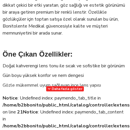
dikkat çekici bir etki yaratan, göz sağlığı ve estetik görünümü
bir araya getiren premium bir renkli lenstir. Özellikle
gözlükçüler için toptan satışa özel olarak sunulan bu ürün,
Bonitolente Medikal güvencesiyle kalite ve müşteri
memnuniyetini bir arada sunar.
Öne Çıkan Özellikler:
Doğal kahverengi lens tonu ile sıcak ve sofistike bir görünüm
Gün boyu yüksek konfor ve nem dengesi
Gözle mükemmel uyum sağlayan ince lens yapısı
Daha fazla göster
Kolay kullanım sağlayan aylık kullanım süresi
Notice
: Undefined index: paymendo_tab_title in
Toptan satışa özel avantajlı fiyatlar ile maksimum kar
/home/b2bbonito/public_html/catalog/controller/extens
potansiyeli
on line
21
Notice
: Undefined index: paymendo_tab_content
in
/home/b2bbonito/public_html/catalog/controller/extens