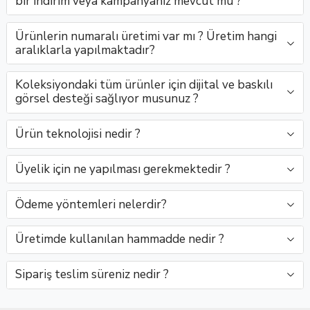
bir indirim veya kampanyanız mevcut mu ?
göz alıcı
Giana,
görünümlü
Medikal
Satışta!Rocio
Karen,
ela
Bonitolente
kahverengi
güvencesiyle..
Ares,
sofistik..
Ürünlerin numaralı üretimi var mı ? Üretim hangi
tonlarıyla
Medikal’..
tonl..
ela ve
aralıklarla yapılmaktadır?
do..
kah..
Koleksiyondaki tüm ürünler için dijital ve baskılı
görsel desteği sağlıyor musunuz ?
Ürün teknolojisi nedir ?
Üyelik için ne yapılması gerekmektedir ?
Ödeme yöntemleri nelerdir?
Üretimde kullanılan hammadde nedir ?
Sipariş teslim süreniz nedir ?