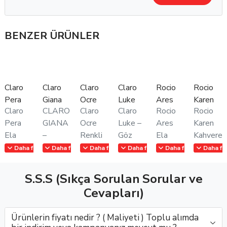
gözlükçüler için yüksek kar marjı sunar.
BENZER ÜRÜNLER
Claro
Claro
Claro
Claro
Rocio
Rocio
Pera
Giana
Ocre
Luke
Ares
Karen
Claro
CLARO
Claro
Claro
Rocio
Rocio
Pera
GIANA
Ocre
Luke –
Ares
Karen
Ela
–
Renkli
Göz
Ela
Kahveren
Renkli
Doğallığın
Lens –
Alıcı
Kahve
Renkli
Daha fazla göster
Daha fazla göster
Daha fazla göster
Daha fazla göster
Daha fazla göster
Daha fa
Lens –
ve
Bonitolente
Renk
Renkli
Lens –
Bonitolente
Konforun
Medikal
Tonuyla
Lens –
Bonitole
S.S.S (Sıkça Sorulan Sorular ve
Medikal
Buluştuğu
Toptan
Etkileyici
Bonitolente
Medikal
Cevapları)
Toptan
Renkli
SatışClaro
BakışlarClaro
Medikal’e
Toptan
SatışClaro
Kontakt
Ocre,
Luke,
Özel
Gözlükçü
Ürünlerin fiyatı nedir ? ( Maliyeti ) Toplu alımda
Pera,
LensClaro
doğal
Bonitolente
Toptan
SatışıRoc