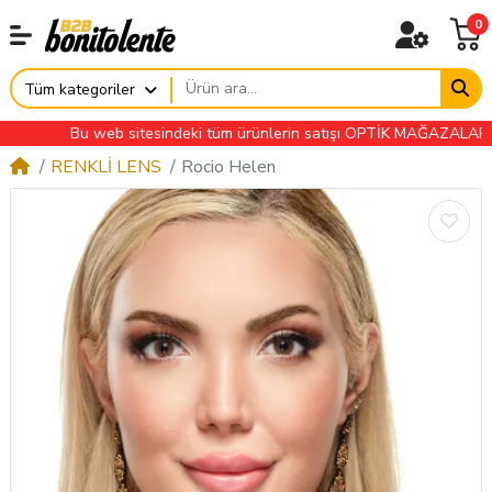
0
Tüm kategoriler
Bu web sitesindeki tüm ürünlerin satışı OPTİK MAĞAZALARINA ÖZ
RENKLİ LENS
Rocio Helen