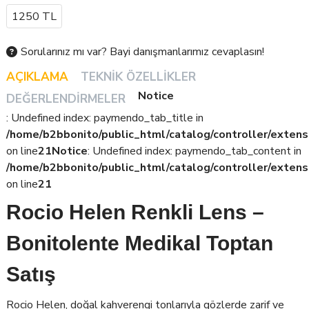
Tavsiye Edilen Satış Fiyatı
1250 TL
Sorularınız mı var? Bayi danışmanlarımız cevaplasın!
AÇIKLAMA
TEKNIK ÖZELLIKLER
Notice
DEĞERLENDIRMELER
: Undefined index: paymendo_tab_title in
/home/b2bbonito/public_html/catalog/controller/extens
on line
21
Notice
: Undefined index: paymendo_tab_content in
/home/b2bbonito/public_html/catalog/controller/extens
on line
21
Rocio Helen Renkli Lens –
Bonitolente Medikal Toptan
Satış
Rocio Helen, doğal kahverengi tonlarıyla gözlerde zarif ve