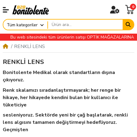
0
Tüm kategoriler
Bu web sitesindeki tüm ürünlerin satışı OPTİK MAĞAZALARINA ÖZELDİ
RENKLİ LENS
RENKLİ LENS
Bonitolente Medikal olarak standartların dışına
çıkıyoruz.
Renk skalamızı sıradanlaştırmayarak; her renge bir
hikaye, her hikayede kendini bulan bir kullanıcı ile
tüketiciye
sesleniyoruz. Sektörde yeni bir çağ başlatarak, renkli
lens algısını tamamen değiştirmeyi hedefliyoruz.
Geçmişten