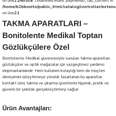
on line
21
Notice
: Undefined index: paymendo_tab_content in
/home/b2bbonito/public_html/catalog/controller/extens
on line
21
TAKMA APARATLARI –
Bonitolente Medikal Toptan
Gözlükçülere Özel
Bonitolente Medikal güvencesiyle sunulan takma aparatları,
gözlükçüler ve optik mağazalar için vazgeçilmez yardımcı
ekipmanlardandır. Hem kullanım kolaylığı hem de müşteri
deneyimini iyileştirmeye yönelik tasarlanan bu aparatlar,
kontakt lens takma ve çıkarma işlemlerini hijyenik, pratik ve
güvenli bir şekilde gerçekleştirmeyi sağlar.
Ürün Avantajları: