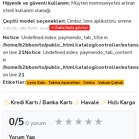
Hijyenik ve güvenli kullanım:
Müşteri memnuniyetini artıran
steril kullanım olanağı.
Çeşitli model seçenekleri:
Cımbız, lens aplikatörü, emme
çubuğu gibi farklı aparat türleri.
Daha fazla göster
Notice
: Undefined index: paymendo_tab_title in
Ergonomik tasarım:
Her el tipine uygun rahat kullanım sunar.
/home/b2bbonito/public_html/catalog/controller/extens
Toptan alım avantajı:
Gözlükçülere özel ekonomik fiyatlarla
on line
21
Notice
: Undefined index: paymendo_tab_content
yüksek adetli alım imkânı.
in
Renk ve malzeme çeşitliliği:
Silikon, plastik ve medikal
/home/b2bbonito/public_html/catalog/controller/extens
malzeme seçenekleriyle stok çeşitliliği.
on line
21
Etiketler:
Lens Kabı
Takma Aparatları
Cımbız
Vakum Çubuk
Kullanım Alanları:
Kredi Kartı / Banka Kartı
Havale
Hızlı Kargo
Renkli ve şeffaf kontakt lenslerin takılıp çıkarılması
0/5
Deneme lens uygulamaları
0 yorum
Müşteri eğitim süreçlerinde destek ekipmanı
Yorum Yap