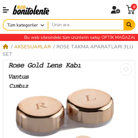
0
Tüm kategoriler
Bu web sitesindeki tüm ürünlerin satışı OPTİK MAĞAZALARINA
AKSESUARLAR
ROSE TAKMA APARATLARI 3LÜ
SET