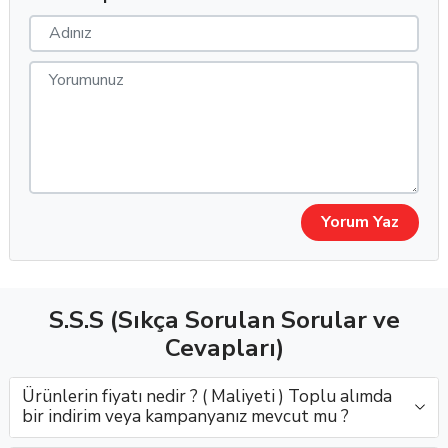
Neden Bonitolente Medikal?
Bonitolente Medikal olarak optik sektörüne sunduğumuz
yüksek kaliteli takma aparatları, hijyen ve işlevsellik açısından
öne çıkar. Toptan lens aksesuarı alımlarınızda güvenilir tedarik
zinciri, hızlı teslimat ve rekabetçi fiyat politikasıyla fark
yaratıyoruz.
Yorum Yaz
S.S.S (Sıkça Sorulan Sorular ve
Cevapları)
Ürünlerin fiyatı nedir ? ( Maliyeti ) Toplu alımda
bir indirim veya kampanyanız mevcut mu ?